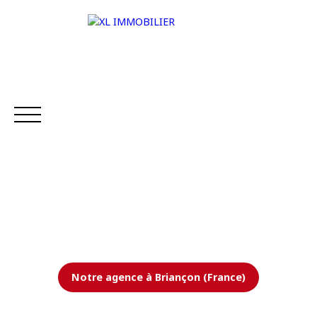
ACCUEIL
NOS BIENS
VENDRE
ESTIMER V
Estimation
Notre agence à Briançon (France)