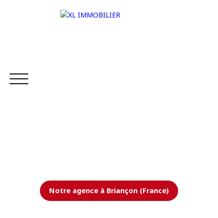
ACCUEIL
NOS BIENS
VENDRE
ESTIMER V
Estimation
Notre agence à Briançon (France)