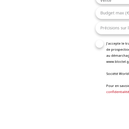
Vente
Budget max (€
Précisions sur 
J'accepte le 
de prospection
au démarchage
www.bloctel.go
Société World
Pour en savoir
confidentialit