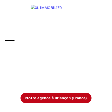
ACCUEIL
NOS BIENS
VENDRE
ESTIMER V
Estimation
Notre agence à Briançon (France)