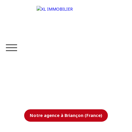
ACCUEIL
NOS BIENS
VENDRE
ESTIMER V
Estimation
Notre agence à Briançon (France)