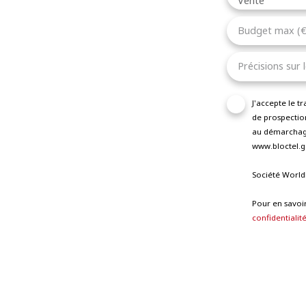
Vente
Budget max (€
Précisions sur 
J'accepte le 
de prospection
au démarchage
www.bloctel.go
Société World
Pour en savoir
confidentialit