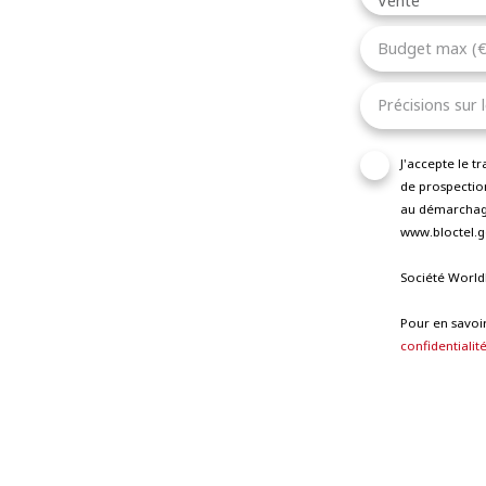
Vente
Budget max (€
Précisions sur 
J'accepte le 
de prospection
au démarchage
www.bloctel.go
Société World
Pour en savoir
confidentialit