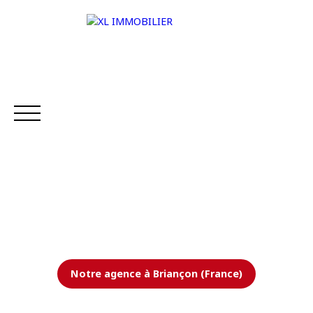
ACCUEIL
NOS BIENS
VENDRE
ESTIMER V
Estimation
Notre agence à Briançon (France)