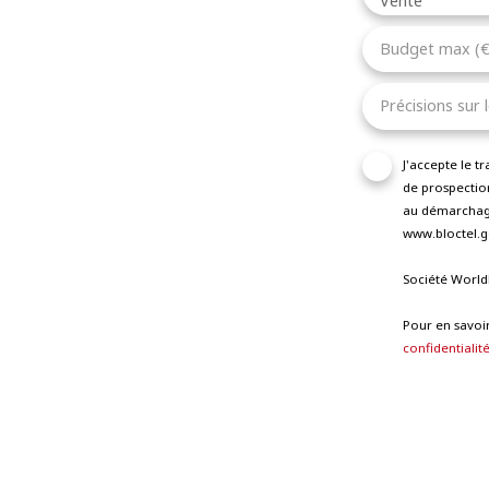
Vente
Budget max (€
Précisions sur 
J'accepte le 
de prospection
au démarchage
www.bloctel.go
Société World
Pour en savoir
confidentialit